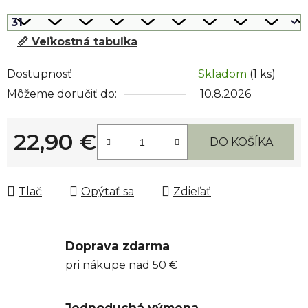
📏 Veľkostná tabuľka
Dostupnosť
Skladom
(1 ks)
Môžeme doručiť do:
10.8.2026
22,90 €
DO KOŠÍKA
Jednotková cena:
Tlač
Opýtať sa
Zdieľať
Doprava zdarma
pri nákupe nad 50 €
Jednoduchá výmena