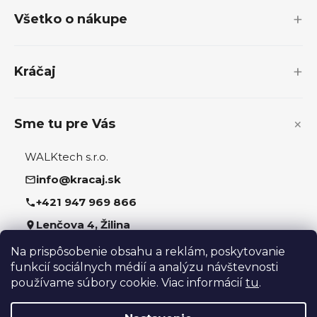
p
Všetko o nákupe
ä
t
i
Kráčaj
e
Sme tu pre Vás
WALKtech s.r.o.
info@kracaj.sk
+421 947 969 866
Lenčova 4, Žilina
Na prispôsobenie obsahu a reklám, poskytovanie
Sledujte nás
funkcií sociálnych médií a analýzu návštevnosti
používame súbory cookie. Viac informácií
tu
.