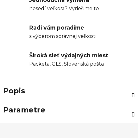
nesedí veľkosť? Vyriešime to
Radi vám poradíme
s výberom správnej veľkosti
Široká sieť výdajných miest
Packeta, GLS, Slovenská pošta
Popis
Parametre
Z
á