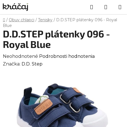
Prejsť
Hľadať
NÁKU
na
obsah
KOŠÍK
Domov
/
Obuv chlapci
/
Tenisky
/
D.D.STEP plátenky 096 - Royal
Blue
D.D.STEP plátenky 096 -
Royal Blue
Priemerné
Neohodnotené
Podrobnosti hodnotenia
hodnotenie
Značka:
D.D. Step
produktu
je
0,0
z
5
hviezdičiek.