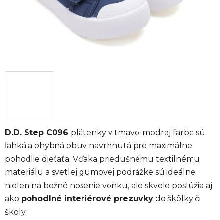
D.D. Step C096
plátenky v tmavo-modrej farbe sú
ľahká a ohybná obuv navrhnutá pre maximálne
pohodlie dieťaťa. Vďaka priedušnému textilnému
materiálu a svetlej gumovej podrážke sú ideálne
nielen na bežné nosenie vonku, ale skvele poslúžia aj
ako
pohodlné interiérové prezuvky
do škôlky či
školy.