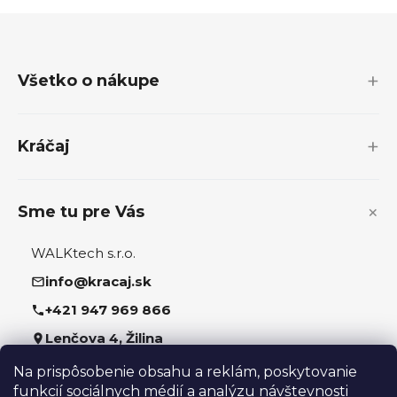
Z
á
p
Všetko o nákupe
ä
t
i
Kráčaj
e
Sme tu pre Vás
WALKtech s.r.o.
info@kracaj.sk
+421 947 969 866
Lenčova 4, Žilina
Na prispôsobenie obsahu a reklám, poskytovanie
Sledujte nás
funkcií sociálnych médií a analýzu návštevnosti