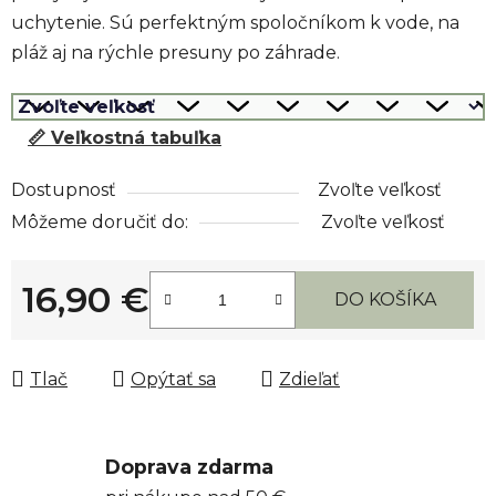
uchytenie. Sú perfektným spoločníkom k vode, na
pláž aj na rýchle presuny po záhrade.
📏 Veľkostná tabuľka
Dostupnosť
Zvoľte veľkosť
Môžeme doručiť do:
Zvoľte veľkosť
16,90 €
DO KOŠÍKA
Jednotková cena:
Tlač
Opýtať sa
Zdieľať
Doprava zdarma