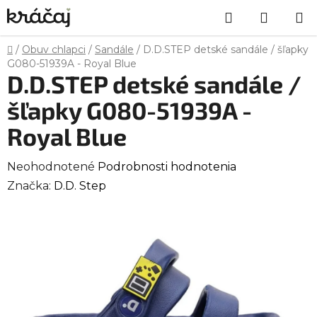
Prejsť
Hľadať
NÁKU
na
obsah
KOŠÍK
Domov
/
Obuv chlapci
/
Sandále
/
D.D.STEP detské sandále / šľapky
G080-51939A - Royal Blue
D.D.STEP detské sandále /
šľapky G080-51939A -
Royal Blue
Priemerné
Neohodnotené
Podrobnosti hodnotenia
hodnotenie
Značka:
D.D. Step
produktu
je
0,0
z
5
hviezdičiek.