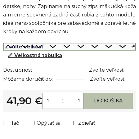
detskej nohy. Zapínanie na suchý zips, mäkučká koža
a mierne spevnená zadná časť robia z tohto modelu
ideálneho spoločníka pre sebavedomé a zdravé letné
kroky na každom povrchu.
📏 Veľkostná tabuľka
Dostupnosť
Zvoľte veľkosť
Môžeme doručiť do:
Zvoľte veľkosť
41,90 €
DO KOŠÍKA
Jednotková cena:
Tlač
Opýtať sa
Zdieľať