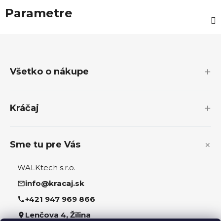
Parametre
Z
á
p
Všetko o nákupe
ä
t
i
Kráčaj
e
Sme tu pre Vás
WALKtech s.r.o.
info@kracaj.sk
+421 947 969 866
Lenčova 4, Žilina