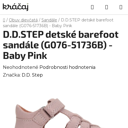
Prejsť
Hľadať
NÁKU
na
obsah
KOŠÍK
Domov
/
Obuv dievčatá
/
Sandále
/
D.D.STEP detské barefoot
sandále (G076-51736B) - Baby Pink
D.D.STEP detské barefoot
sandále (G076-51736B) -
Baby Pink
Priemerné
Neohodnotené
Podrobnosti hodnotenia
hodnotenie
Značka:
D.D. Step
produktu
je
0,0
z
5
hviezdičiek.