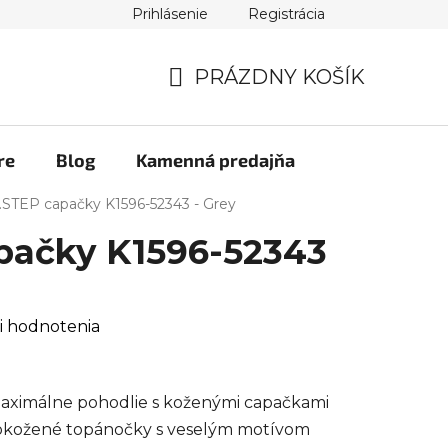
Prihlásenie
Registrácia
PRÁZDNY KOŠÍK
NÁKUPNÝ
KOŠÍK
re
Blog
Kamenná predajňa
.STEP capačky K1596-52343 - Grey
pačky K1596-52343
i hodnotenia
aximálne pohodlie s koženými capačkami
elokožené topánočky s veselým motívom