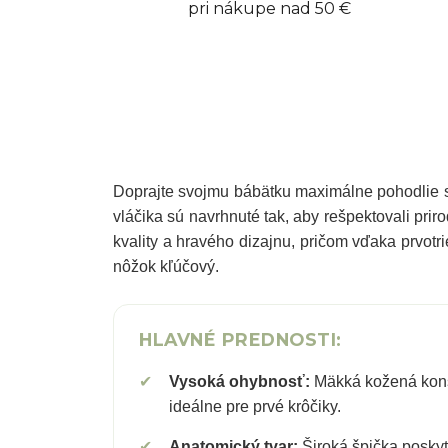
pri nákupe nad 50 €
Doprajte svojmu bábätku maximálne pohodlie
vláčika sú navrhnuté tak, aby rešpektovali pri
kvality a hravého dizajnu, pričom vďaka prvotr
nôžok kľúčový.
HLAVNÉ PREDNOSTI:
✔
Vysoká ohybnosť:
Mäkká kožená konš
ideálne pre prvé krôčiky.
✔
Anatomický tvar:
Široká špička poskytu