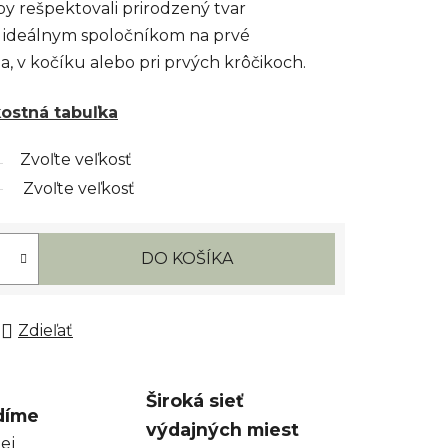
y rešpektovali prirodzený tvar
Sú ideálnym spoločníkom na prvé
a, v kočíku alebo pri prvých krôčikoch.
kostná tabuľka
Zvoľte veľkosť
Zvoľte veľkosť
DO KOŠÍKA
Zdieľať
Široká sieť
díme
výdajných miest
ej