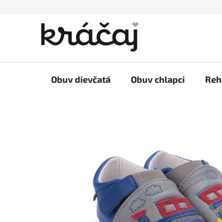
Prejsť
na
obsah
Obuv dievčatá
Obuv chlapci
Reh