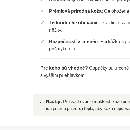
✔
Prémiová prírodná koža:
Celokožené v
✔
Jednoduché obúvanie:
Praktické zapí
nôžky.
✔
Bezpečnosť v interiéri:
Podrážka s pro
pošmyknutiu.
Pre koho sú vhodné?
Capačky sú určené
s vyšším priehlavkom.
Náš tip:
Pre zachovanie mäkkosti kože odpo
💡
ich priamo pri zdroji tepla, aby koža nepopra