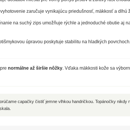
yhotovenie zaručuje vynikajúcu priedušnosť, mäkkosť a dlhú ži
nanie na suchý zips umožňuje rýchle a jednoduché obutie aj n
tišmykovou úpravou poskytuje stabilitu na hladkých povrchoch
 pre
normálne až širšie nôžky
. Vďaka mäkkosti kože sa výborn
rúčame capačky čistiť jemne vlhkou handričkou. Topánočky nikdy n
skala.