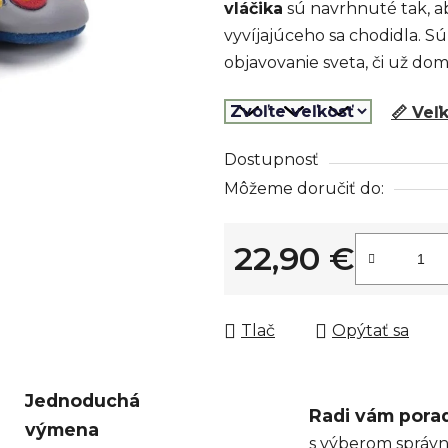
vláčika
sú navrhnuté tak, ab
z
vyvíjajúceho sa chodidla. 
5
objavovanie sveta, či už dom
hviezdičiek.
📏 Veľ
Dostupnosť
Môžeme doručiť do:
22,90 €
Jednotková cena:
Tlač
Opýtať sa
Jednoduchá
Radi vám pora
výmena
s výberom správn