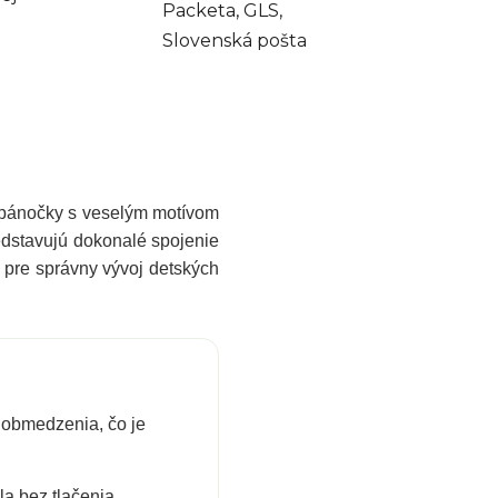
Packeta, GLS,
Slovenská pošta
opánočky s veselým motívom
redstavujú dokonalé spojenie
e pre správny vývoj detských
obmedzenia, čo je
la bez tlačenia.