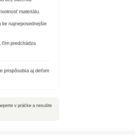
votnosť materiálu.
a tie najneposednejšie
, čím predchádza
e prispôsobia aj deťom
eperte v práčke a nesušte