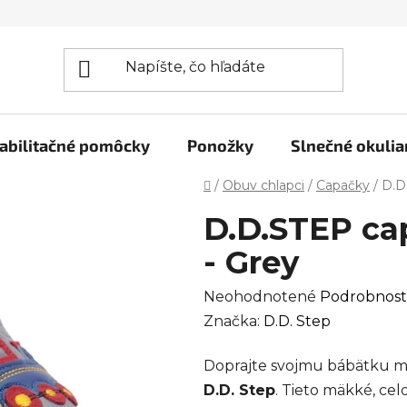
abilitačné pomôcky
Ponožky
Slnečné okulia
Domov
/
Obuv chlapci
/
Capačky
/
D.D
D.D.STEP ca
- Grey
Priemerné
Neohodnotené
Podrobnost
hodnotenie
Značka:
D.D. Step
produktu
Doprajte svojmu bábätku m
je
D.D. Step
. Tieto mäkké, c
0,0