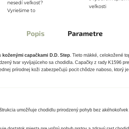
nesedí veľkosť?
veľkosti
Vyriešime to
Popis
Parametre
 s
koženými capačkami D.D. Step
. Tieto mäkké, celokožené t
rodzený tvar vyvíjajúceho sa chodidla. Capačky z rady K1596 p
iednej prírodnej koži zabezpečujú pocit chôdze naboso, ktorý j
trukcia umožňuje chodidlu prirodzený pohyb bez akéhokoľvek 
je dostatok miesta pre voľný pohyb prstov a zdravý rast chodid