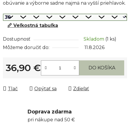
obúvanie a výborne sadne najmä na vyšší priehlavok.
📏 Veľkostná tabuľka
Dostupnosť
Skladom
(1 ks)
Môžeme doručiť do:
11.8.2026
36,90 €
DO KOŠÍKA
Jednotková cena:
Tlač
Opýtať sa
Zdieľať
Doprava zdarma
pri nákupe nad 50 €