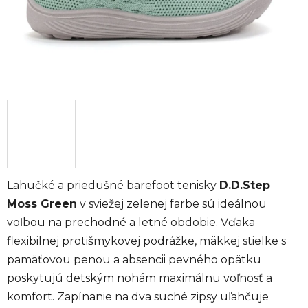
Ľahučké a priedušné barefoot tenisky
D.D.Step
Moss Green
v sviežej zelenej farbe sú ideálnou
voľbou na prechodné a letné obdobie. Vďaka
flexibilnej protišmykovej podrážke, mäkkej stielke s
pamäťovou penou a absencii pevného opätku
poskytujú detským nohám maximálnu voľnosť a
komfort. Zapínanie na dva suché zipsy uľahčuje