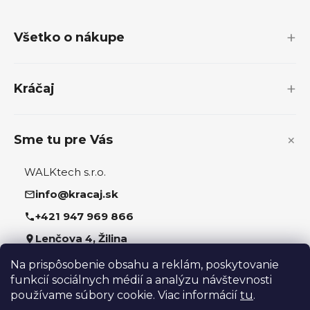
á
p
Všetko o nákupe
ä
t
i
Kráčaj
e
Sme tu pre Vás
WALKtech s.r.o.
info@kracaj.sk
+421 947 969 866
Lenčova 4, Žilina
Na prispôsobenie obsahu a reklám, poskytovanie
Sledujte nás
funkcií sociálnych médií a analýzu návštevnosti
používame súbory cookie. Viac informácií
tu
.