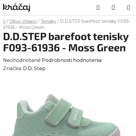
Prejsť
Hľadať
NÁKU
na
obsah
KOŠÍK
Domov
/
Obuv chlapci
/
Tenisky
/
D.D.STEP barefoot tenisky F093-
61936 - Moss Green
D.D.STEP barefoot tenisky
F093-61936 - Moss Green
Priemerné
Neohodnotené
Podrobnosti hodnotenia
hodnotenie
Značka:
D.D. Step
produktu
je
0,0
z
5
hviezdičiek.