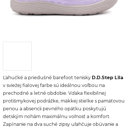
Ľahučké a priedušné barefoot tenisky
D.D.Step Lila
v sviežej fialovej farbe sú ideálnou voľbou na
prechodné a letné obdobie. Vďaka flexibilnej
protišmykovej podrážke, mäkkej stielke s pamäťovou
penou a absencii pevného opätku poskytujú
detským nohám maximálnu voľnosť a komfort.
Zapínanie na dva suché zipsy uľahčuje obúvanie a