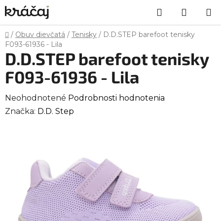
Prejsť
Hľadať
NÁKU
na
obsah
KOŠÍK
Domov
/
Obuv dievčatá
/
Tenisky
/
D.D.STEP barefoot tenisky
F093-61936 - Lila
D.D.STEP barefoot tenisky
F093-61936 - Lila
Priemerné
Neohodnotené
Podrobnosti hodnotenia
hodnotenie
Značka:
D.D. Step
produktu
je
0,0
z
5
hviezdičiek.