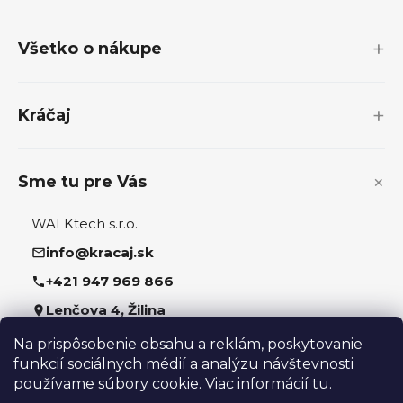
á
p
Všetko o nákupe
ä
t
i
Kráčaj
e
Sme tu pre Vás
WALKtech s.r.o.
info@kracaj.sk
+421 947 969 866
Lenčova 4, Žilina
Na prispôsobenie obsahu a reklám, poskytovanie
Sledujte nás
funkcií sociálnych médií a analýzu návštevnosti
používame súbory cookie. Viac informácií
tu
.