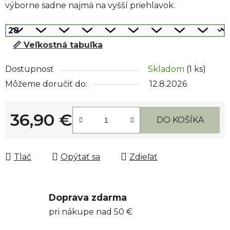
výborne sadne najmä na vyšší priehlavok.
📏 Veľkostná tabuľka
Dostupnosť
Skladom
(1 ks)
Môžeme doručiť do:
12.8.2026
36,90 €
DO KOŠÍKA
Jednotková cena:
Tlač
Opýtať sa
Zdieľať
Doprava zdarma
pri nákupe nad 50 €