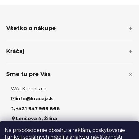
Z
á
p
Všetko o nákupe
ä
t
i
Kráčaj
e
Sme tu pre Vás
WALKtech s.r.o.
info@kracaj.sk
+421 947 969 866
Lenčova 4, Žilina
Na prispôsobenie obsahu a reklám, poskytovanie
Sledujte nás
funkcií sociálnych médií a analýzu návštevnosti