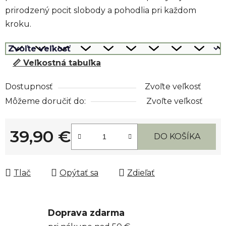
prirodzený pocit slobody a pohodlia pri každom
kroku.
📏 Veľkostná tabuľka
Dostupnosť
Zvoľte veľkosť
Môžeme doručiť do:
Zvoľte veľkosť
39,90 €
DO KOŠÍKA
Jednotková cena:
Tlač
Opýtať sa
Zdieľať
Doprava zdarma