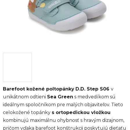
Barefoot kožené poltopánky
D.D. Step S06
v
unikátnom odtieni
Sea Green
s medvedíkom sú
ideálnym spoločníkom pre malých objaviteľov. Tieto
celokožené topánky
s ortopedickou vložkou
kombinujú maximálnu ohybnosť s hravým dizajnom,
pričom vďaka barefoot konštrukcii poskytujú dieťaťu