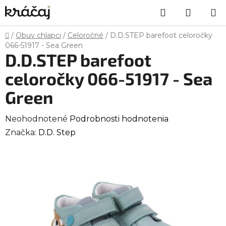
Prejsť
Hľadať
NÁKU
na
obsah
KOŠÍK
Domov
/
Obuv chlapci
/
Celoročné
/
D.D.STEP barefoot celoročky
066-51917 - Sea Green
D.D.STEP barefoot
celoročky 066-51917 - Sea
Green
Priemerné
Neohodnotené
Podrobnosti hodnotenia
hodnotenie
Značka:
D.D. Step
produktu
je
0,0
z
5
hviezdičiek.