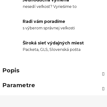
nesedí veľkosť? Vyriešime to
Radi vám poradíme
s výberom správnej veľkosti
Široká sieť výdajných miest
Packeta, GLS, Slovenská pošta
Popis
Parametre
Z
á