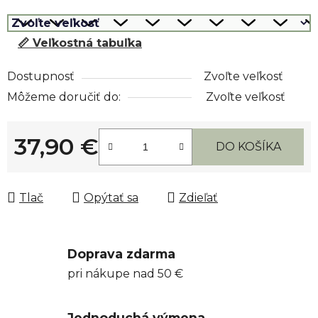
📏 Veľkostná tabuľka
Dostupnosť
Zvoľte veľkosť
Môžeme doručiť do:
Zvoľte veľkosť
37,90 €
DO KOŠÍKA
Jednotková cena:
Tlač
Opýtať sa
Zdieľať
Doprava zdarma
pri nákupe nad 50 €
Jednoduchá výmena