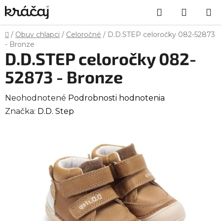
Prejsť
Hľadať
NÁKU
na
obsah
KOŠÍK
Domov
/
Obuv chlapci
/
Celoročné
/
D.D.STEP celoročky 082-52873
- Bronze
D.D.STEP celoročky 082-
52873 - Bronze
Priemerné
Neohodnotené
Podrobnosti hodnotenia
hodnotenie
Značka:
D.D. Step
produktu
je
0,0
z
5
hviezdičiek.