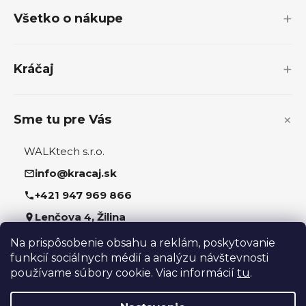
p
Všetko o nákupe
ä
t
i
Kráčaj
e
Sme tu pre Vás
WALKtech s.r.o.
info@kracaj.sk
+421 947 969 866
Lenčova 4, Žilina
Na prispôsobenie obsahu a reklám, poskytovanie
Sledujte nás
funkcií sociálnych médií a analýzu návštevnosti
používame súbory cookie. Viac informácií
tu
.